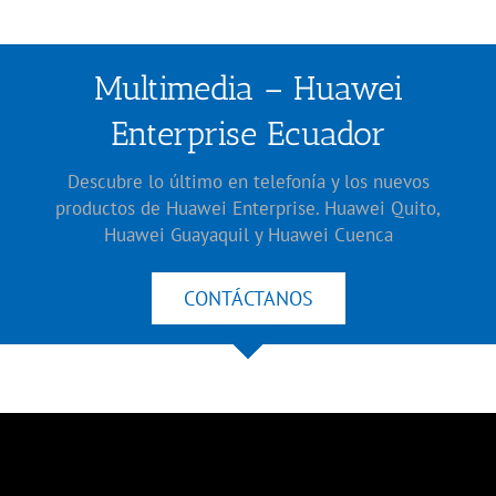
Multimedia – Huawei
Enterprise Ecuador
Descubre lo último en telefonía y los nuevos
productos de Huawei Enterprise. Huawei Quito,
Huawei Guayaquil y Huawei Cuenca
CONTÁCTANOS